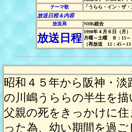
テーマ歌
「うらら・イン・ザ・
放送日程＆内容
放送局
NHK総合
1998年４月６日（月）
放送日程
月曜～土曜 ８：15～８
（再放送 12：45～13
昭和４５年から阪神・淡
の川嶋うららの半生を描
父親の死をきっかけに住
った為、幼い期間を過ご