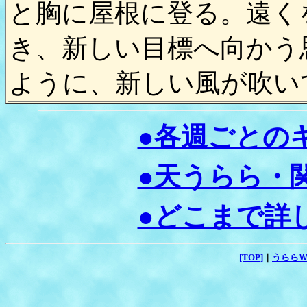
と胸に屋根に登る。遠く
き、新しい目標へ向かう
ように、新しい風が吹い
●各週ごとの
●天うらら・
●どこまで詳
[TOP]
｜
うらら