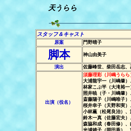
天うらら
スタッフ＆キャスト
原案
門野晴子
脚本
神山由美子
演出
佐藤峰世、柴田岳志、
須藤理彩（川嶋うらら
大浦龍宇一（川嶋肇）
林家こぶ平（大滝裕一
照井暁（子・川嶋肇）
斎藤陽子（川嶋唯子）
出演（役名）
桜井幸子（天野和実）
小林薫（松尾良治）、
鈴木一真（佐藤宏夫）
森脇和成（春田修）、
光浦靖子（岡田香）