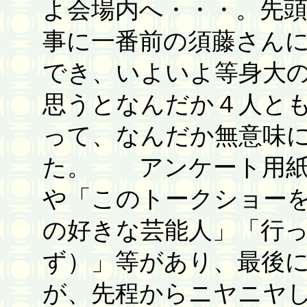
よ会場内へ・・・。先
事に一番前の須藤さんに
でき、いよいよ等身大
思うとなんだか４人と
って、なんだか無意味
た。 アンケート用紙
や「このトークショー
の好きな芸能人」「行
ず）」等があり、最後
が、先程からニヤニヤ