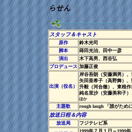
らせん
スタッフ＆キャスト
原作
鈴木光司
脚本
蒔田光治、田中一彦
演出
木下高男、西谷弘
プロデュース
加藤正俊
岸谷吾朗（安藤満男）、
矢田亜希子（高野舞）、
出演（役名）
升毅（河合徹）、東根作
純名里沙（安藤美和子）
ほか
主題歌
rough laugh 「誰が
放送日程＆内容
放送局
フジテレビ系
1999年７月１日～1999