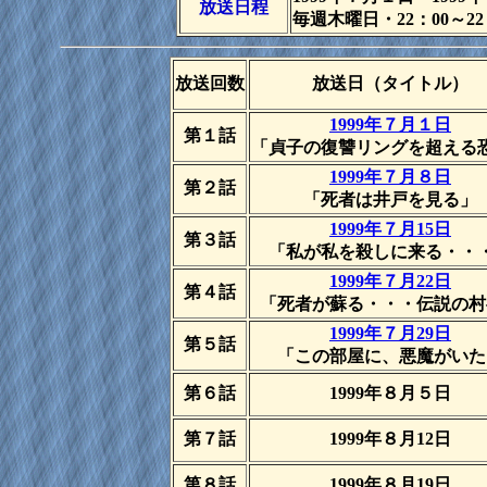
放送日程
毎週木曜日・22：00～22
放送回数
放送日（タイトル）
1999年７月１日
第１話
「貞子の復讐リングを超える
1999年７月８日
第２話
「死者は井戸を見る」
1999年７月15日
第３話
「私が私を殺しに来る・・
1999年７月22日
第４話
「死者が蘇る・・・伝説の村
1999年７月29日
第５話
「この部屋に、悪魔がいた
第６話
1999年８月５日
第７話
1999年８月12日
第８話
1999年８月19日